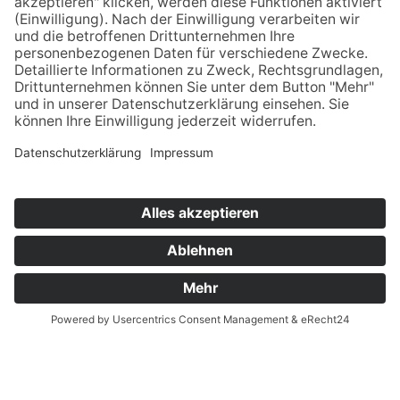
Spektrum Malerwerkstätten
GmbH Chemnitz
Planitzwiese 21
09130 Chemnitz
Tel.
0371 4444510
Fax
0371 44445122
E-MAIL SCHREIBEN
Wir benötigen Ihre Zustimmung, um den
Google Maps-Service zu laden!
Wir verwenden einen Service eines
Drittanbieters, um Karteninhalte einzubetten.
Dieser Service kann Daten zu Ihren Aktivitäten
sammeln. Bitte lesen Sie die Details durch und
stimmen Sie der Nutzung des Service zu, um